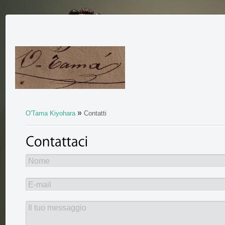
»
O'Tama Kiyohara
Contatti
Nome
E-mail
Il tuo messaggio